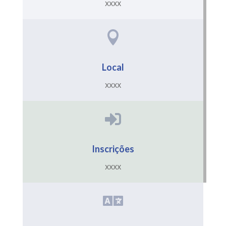
xxxx

Local
xxxx

Inscrições
xxxx
