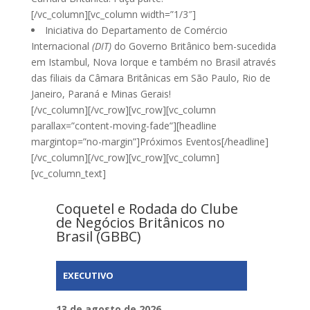
[/vc_column][vc_column width=”1/3″]
Iniciativa do Departamento de Comércio
Internacional
(DIT)
do Governo Britânico bem-sucedida
em Istambul, Nova Iorque e também no Brasil através
das filiais da Câmara Britânicas em São Paulo, Rio de
Janeiro, Paraná e Minas Gerais!
[/vc_column][/vc_row][vc_row][vc_column
parallax=”content-moving-fade”][headline
margintop=”no-margin”]Próximos Eventos[/headline]
[/vc_column][/vc_row][vc_row][vc_column]
[vc_column_text]
Coquetel e Rodada do Clube
de Negócios Britânicos no
Brasil (GBBC)
EXECUTIVO
13 de agosto de 2026