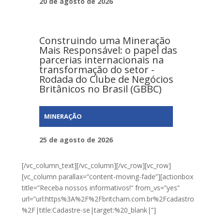
20 de agosto de 2026
Construindo uma Mineração
Mais Responsável: o papel das
parcerias internacionais na
transformação do setor -
Rodada do Clube de Negócios
Britânicos no Brasil (GBBC)
MINERAÇÃO
25 de agosto de 2026
[/vc_column_text][/vc_column][/vc_row][vc_row]
[vc_column parallax=”content-moving-fade”][actionbox
title=”Receba nossos informativos!” from_vs=”yes”
url=”url:https%3A%2F%2Fbritcham.com.br%2Fcadastro
%2F|title:Cadastre-se|target:%20_blank|”]