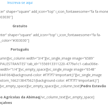
Inscreva-se aqui
enter” shape=”square” add_icon=”top” i_icon_fontawesome=”fa fa-mon
303030″]
Gratuito
enter” shape=”square” add_icon=”top” i_icon_fontawesome=”fa fa-
m_color=”#303030″]
Português
olumn][vc_column width=”3/4″][vc_single_image image=”6589″
title=”PALESTRANTES” tab_id=”1556913311220-4779a1c1-caba306e-
 width=”1/4″][vc_empty_space][vc_single_image image=”6548″
8441064{background-color: #f7f7f7 !important;}”][vc_single_image
custom_1662138475621{background-color: #f7f7f7 !important;}”]
″][vc_empty_space][vc_empty_space][vc_column_text]
Pedro Estevão
s Agrícolas da Abimaq
[/vc_column_text][vc_empty_space]
nçalves