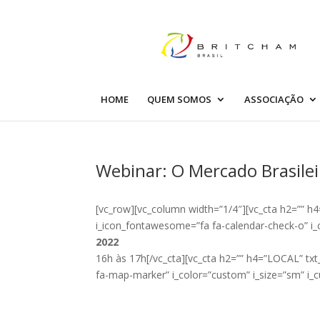
HOME
QUEM SOMOS
ASSOCIAÇÃO
Webinar: O Mercado Brasile
[vc_row][vc_column width=”1/4″][vc_cta h2=”” h
i_icon_fontawesome=”fa fa-calendar-check-o” i_
2022
16h às 17h[/vc_cta][vc_cta h2=”” h4=”LOCAL” tx
fa-map-marker” i_color=”custom” i_size=”sm” i