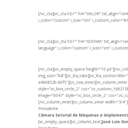
[/vc_cta][vc_cta h2=”” h4=”VALOR” txt_align=”c
i_color=”custom” i_size=”sm” i_custom_color=”#
[/vc_cta][vc_cta h2=”” h4=”IDIOMA” txt_align=”c
language” i_color=”custom” i_size=”sm” i_custo
[/vc_cta][vc_empty_space height=”10 px”][/vc_c
img_size=”full”][vc_tta_tabs][vc_tta_section 
a466852b-60f5″][vc_row_inner][vc_column_inner
style=”vc_box_circle_2″ css=”.vc_custom_166213
image=”6547″ style=”vc_box_circle_2″ css=”.vc_
[/vc_column_inner][vc_column_inner width=”3/4
Presidente
Câmara Setorial de Máquinas e Implemento
[vc_empty_space][vc_column_text]
José Luis Go