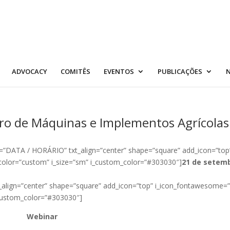
ADVOCACY
COMITÊS
EVENTOS
PUBLICAÇÕES
N
iro de Máquinas e Implementos Agrícolas
4=”DATA / HORÁRIO” txt_align=”center” shape=”square” add_icon=”top
color=”custom” i_size=”sm” i_custom_color=”#303030″]
21 de setem
t_align=”center” shape=”square” add_icon=”top” i_icon_fontawesome=”
_custom_color=”#303030″]
Webinar