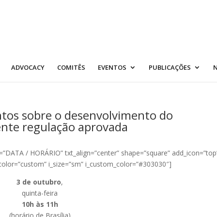
ADVOCACY
COMITÊS
EVENTOS
PUBLICAÇÕES
N
tos sobre o desenvolvimento do
cente regulação aprovada
4=”DATA / HORÁRIO” txt_align=”center” shape=”square” add_icon=”top
color=”custom” i_size=”sm” i_custom_color=”#303030″]
3 de outubro
,
quinta-feira
10h às 11h
(horário de Brasília)