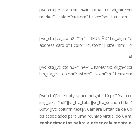
[/vc_cta][vc_cta h2=”” h4=”LOCAL” txt_align=”c
marker” i_color=”custom” i_size=”sm” i_custom_
[/vc_cta][vc_cta h2=”” h4=”REUNIÃO” txt_align=
address-card-o” i_color=”custom” i_size=”sm” i
E
[/vc_cta][vc_cta h2=”” h4=”IDIOMA” txt_align=”c
language” i_color=”custom” i_size=”sm” i_custo
[/vc_cta][vc_empty_space height=”10 px”][/vc_c
img_size=”full”][vc_tta_tabs][vc_tta_section 
60f5″][vc_column_text]A Câmara Britânica de Com
os associados para uma reunião virtual do
Comi
conhecimentos sobre o desenvolvimento do