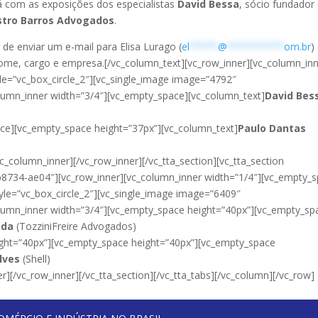
á com as exposições dos especialistas
David Bessa
, sócio fundador
stro Barros Advogados
.
 de enviar um e-mail para Elisa Lurago (
el
*****
@
**********
om.br
)
ome, cargo e empresa.[/vc_column_text][vc_row_inner][vc_column_in
le=”vc_box_circle_2″][vc_single_image image=”4792″
olumn_inner width=”3/4″][vc_empty_space][vc_column_text]
David Bes
ce][vc_empty_space height=”37px”][vc_column_text]
Paulo Dantas
c_column_inner][/vc_row_inner][/vc_tta_section][vc_tta_section
8734-ae04″][vc_row_inner][vc_column_inner width=”1/4″][vc_empty_
yle=”vc_box_circle_2″][vc_single_image image=”6409″
column_inner width=”3/4″][vc_empty_space height=”40px”][vc_empty_sp
nda
(TozziniFreire Advogados)
ight=”40px”][vc_empty_space height=”40px”][vc_empty_space
lves
(Shell)
r][/vc_row_inner][/vc_tta_section][/vc_tta_tabs][/vc_column][/vc_row]