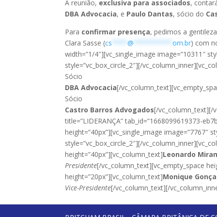
A reunião,
exclusiva para associados
, contar
DBA Advocacia
, e
Paulo Dantas
, sócio do
Ca
Para
confirmar presença
, pedimos a gentileza
Clara Sasse (
cs
****
@
**********
om.br
) com n
width=”1/4″][vc_single_image image=”10311″ sty
style=”vc_box_circle_2″][/vc_column_inner][vc_c
Sócio
DBA Advocacia
[/vc_column_text][vc_empty_spa
Sócio
Castro Barros Advogados
[/vc_column_text][/v
title=”LIDERANÇA” tab_id=”1668099619373-eb7b
height=”40px”][vc_single_image image=”7767″ st
style=”vc_box_circle_2″][/vc_column_inner][vc_
height=”40px”][vc_column_text]
Leonardo Mira
Presidente
[/vc_column_text][vc_empty_space he
height=”20px”][vc_column_text]
Monique Gonça
Vice-Presidente
[/vc_column_text][/vc_column_inne