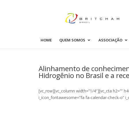
HOME
QUEM SOMOS
ASSOCIAÇÃO
Alinhamento de conhecimen
Hidrogênio no Brasil e a re
[vc_row][vc_column width=”1/4″][vc_cta h2=”” h
i_icon_fontawesome=”fa fa-calendar-check-o” i_