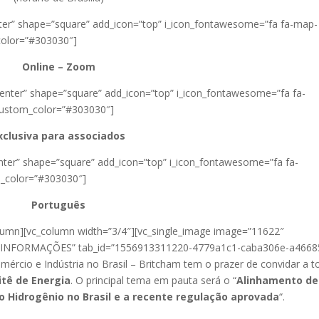
enter” shape=”square” add_icon=”top” i_icon_fontawesome=”fa fa-map-
color=”#303030″]
Online – Zoom
”center” shape=”square” add_icon=”top” i_icon_fontawesome=”fa fa-
_custom_color=”#303030″]
xclusiva para associados
enter” shape=”square” add_icon=”top” i_icon_fontawesome=”fa fa-
m_color=”#303030″]
Português
olumn][vc_column width=”3/4″][vc_single_image image=”11622″
title=”INFORMAÇÕES” tab_id=”1556913311220-4779a1c1-caba306e-a4668
ércio e Indústria no Brasil – Britcham​ tem o prazer de convidar a 
tê de Energia
. O principal tema em pauta será o “
Alinhamento de
 Hidrogênio no Brasil e a recente regulação aprovada
“.