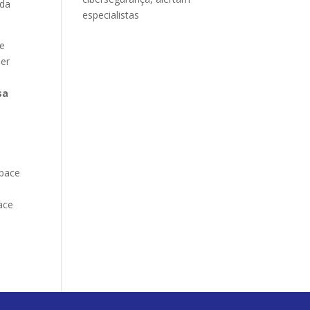
 da
especialistas
 e
ner
sa
space
ace