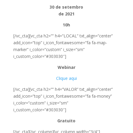
30 de setembro
de 2021
10h
[/vc_cta][vc_cta h2=”” h4=”LOCAL” txt_align=”center”
add_icon=”top” i_icon_fontawesome=”fa fa-map-
marker” i_color=”custom” i_size=”sm”
i_custom_color=”#303030″]
Webinar
Clique aqui
[/vc_cta][vc_cta h2=”” h4=”VALOR” txt_align=”center”
add_icon=”top” i_icon_fontawesome=”fa fa-money”
i_color=”custom” i_size=”sm”
i_custom_color=”#303030″]
Gratuito
[/vc_cta][/vc_column][vc_column width=”3/4″]