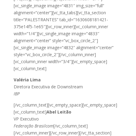
[vc_single_image image=”4831″ img_size=”full”
alignment=”center”][vc_tta_tabs][vc_tta_section
title=”PALESTRANTES” tab_id=”1630608181421-
375e14f5-1e65″][vc_row_inner][vc_column_inner
width=”1/4″][vc_single_image image=”4833″
alignment=”center” style=”vc_box_circle_2″]
[vc_single_image image=”4832″ alignment=”center”
style=”vc_box_circle_2″][/vc_column_inner]
[vc_column_inner width=”3/4″][vc_empty_space]
[vc_column_text]
Valéria Lima
Diretora Executiva de Downstream
IBP
[/vc_column_text][vc_empty_space][vc_empty_space]
[vc_column_text]
Abel Leitão
VP Executivo
Federação Brasilcom
[/vc_column_text]
[/vc_column_inner][/vc_row_inner][/vc_tta_section]