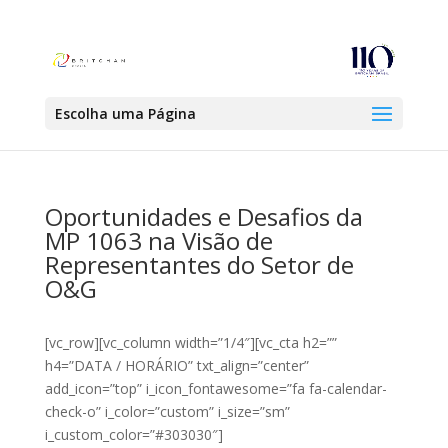
Escolha uma Página
Oportunidades e Desafios da
MP 1063 na Visão de
Representantes do Setor de
O&G
[vc_row][vc_column width=”1/4″][vc_cta h2=””
h4=”DATA / HORÁRIO” txt_align=”center”
add_icon=”top” i_icon_fontawesome=”fa fa-calendar-
check-o” i_color=”custom” i_size=”sm”
i_custom_color=”#303030″]