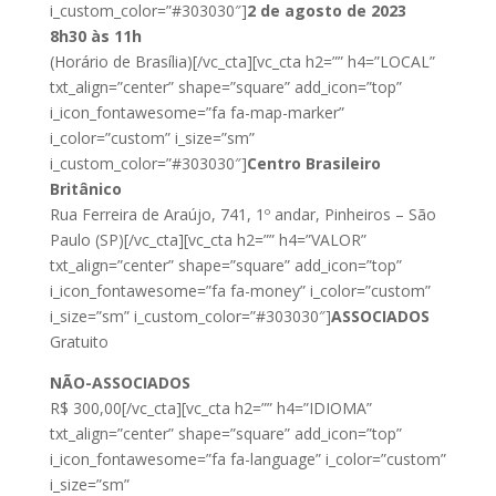
i_custom_color=”#303030″]
2 de agosto de 2023
8h30 às 11h
(Horário de Brasília)[/vc_cta][vc_cta h2=”” h4=”LOCAL”
txt_align=”center” shape=”square” add_icon=”top”
i_icon_fontawesome=”fa fa-map-marker”
i_color=”custom” i_size=”sm”
i_custom_color=”#303030″]
Centro Brasileiro
Britânico
Rua Ferreira de Araújo, 741, 1º andar, Pinheiros – São
Paulo (SP)[/vc_cta][vc_cta h2=”” h4=”VALOR”
txt_align=”center” shape=”square” add_icon=”top”
i_icon_fontawesome=”fa fa-money” i_color=”custom”
i_size=”sm” i_custom_color=”#303030″]
ASSOCIADOS
Gratuito
NÃO-ASSOCIADOS
R$ 300,00[/vc_cta][vc_cta h2=”” h4=”IDIOMA”
txt_align=”center” shape=”square” add_icon=”top”
i_icon_fontawesome=”fa fa-language” i_color=”custom”
i_size=”sm”