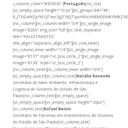
i_custom_color=”#303030″]
Português
[/vc_cta]
[vc_empty_space height=”10 px”][vc_gmaps link=”#E-
8_JTNDaWZyYW1lJTIwc3JjJTNEJTIyaHR0cHMlM0ElMkYlMkZ
[/vc_column][vc_column width=”3/4″][vc_single_image
image=”8269″ img_size=”full”][vc_text_separator
title=”PALESTRANTES”
title_align=”separator_align_left”][vc_row_inner]
[vc_column_inner width=”1/4″][vc_single_image
image=”8137″ style=”vc_box_circle_2″][vc_single_image
image=”8136″ style=”vc_box_circle_2″]
[/vc_column_inner][vc_column_inner width=”3/4″]
[vc_empty_space][vc_column_text]
Natália Resende
Secretária de Meio Ambiente, Infraestrutura e
Logística do Governo do Estado de São
Paulo[/vc_column_text][vc_empty_space]
[vc_empty_space][vc_empty_space height=”20px”]
[vc_column_text]
Rafael Benini
Secretário de Parcerias em Investimentos do Governo
do Estado de São Paulo[/vc_column_text]