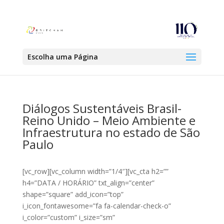
Escolha uma Página
Diálogos Sustentáveis Brasil-
Reino Unido – Meio Ambiente e
Infraestrutura no estado de São
Paulo
[vc_row][vc_column width=”1/4″][vc_cta h2=””
h4=”DATA / HORÁRIO” txt_align=”center”
shape=”square” add_icon=”top”
i_icon_fontawesome=”fa fa-calendar-check-o”
i_color=”custom” i_size=”sm”