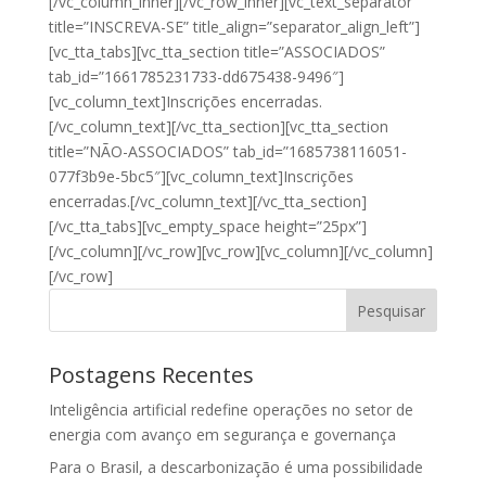
[/vc_column_inner][/vc_row_inner][vc_text_separator
title=”INSCREVA-SE” title_align=”separator_align_left”]
[vc_tta_tabs][vc_tta_section title=”ASSOCIADOS”
tab_id=”1661785231733-dd675438-9496″]
[vc_column_text]Inscrições encerradas.
[/vc_column_text][/vc_tta_section][vc_tta_section
title=”NÃO-ASSOCIADOS” tab_id=”1685738116051-
077f3b9e-5bc5″][vc_column_text]Inscrições
encerradas.[/vc_column_text][/vc_tta_section]
[/vc_tta_tabs][vc_empty_space height=”25px”]
[/vc_column][/vc_row][vc_row][vc_column][/vc_column]
[/vc_row]
Pesquisar
Postagens Recentes
Inteligência artificial redefine operações no setor de
energia com avanço em segurança e governança
Para o Brasil, a descarbonização é uma possibilidade