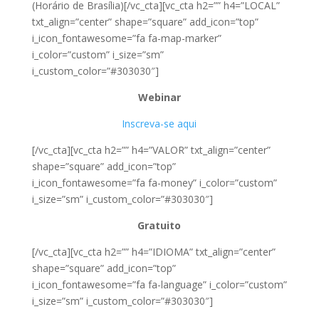
(Horário de Brasília)[/vc_cta][vc_cta h2=”” h4=”LOCAL”
txt_align=”center” shape=”square” add_icon=”top”
i_icon_fontawesome=”fa fa-map-marker”
i_color=”custom” i_size=”sm”
i_custom_color=”#303030″]
Webinar
Inscreva-se aqui
[/vc_cta][vc_cta h2=”” h4=”VALOR” txt_align=”center”
shape=”square” add_icon=”top”
i_icon_fontawesome=”fa fa-money” i_color=”custom”
i_size=”sm” i_custom_color=”#303030″]
Gratuito
[/vc_cta][vc_cta h2=”” h4=”IDIOMA” txt_align=”center”
shape=”square” add_icon=”top”
i_icon_fontawesome=”fa fa-language” i_color=”custom”
i_size=”sm” i_custom_color=”#303030″]