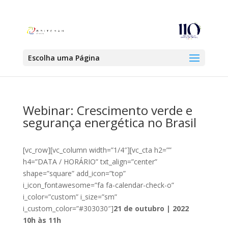
Escolha uma Página
Webinar: Crescimento verde e
segurança energética no Brasil
[vc_row][vc_column width=”1/4″][vc_cta h2=””
h4=”DATA / HORÁRIO” txt_align=”center”
shape=”square” add_icon=”top”
i_icon_fontawesome=”fa fa-calendar-check-o”
i_color=”custom” i_size=”sm”
i_custom_color=”#303030″]
21 de outubro | 2022
10h às 11h