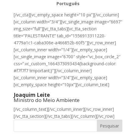
Português
[/vc_cta][vc_empty_space height=”10 px”][/vc_column]
[vc_column width=”3/4″][vc_single_image image=”6697″
img_size=”full”][vc_tta_tabs][vc_tta_section
title=”PALESTRANTE” tab_id=”1556913311220-
4779a1c1-caba306e-a466852b-60f5″][vc_row_inner]
[vc_column_inner width=”1/4″][vc_empty_space]
[vc_single_image image=”6700″ style=”vc_box_circle_2″
css=”.vc_custom_1664373093434{background-color:
#f7f7f7 !important;}”][/vc_column_inner]
[vc_column_inner width=”3/4″][vc_empty_space]
[vc_empty_space height=”10px”][vc_column_text]
Joaquim Leite
Ministro do Meio Ambiente
[/vc_column_text][/vc_column_inner][/vc_row_inner]
[/vc_tta_section][/vc_tta_tabs][/vc_column][/vc_row]
Pesquisar