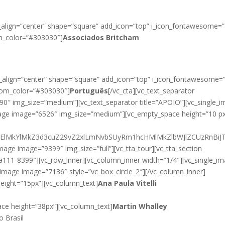
t_align=”center” shape=”square” add_icon=”top” i_icon_fontawesome=”
om_color=”#303030″]
Associados Britcham
t_align=”center” shape=”square” add_icon=”top” i_icon_fontawesome=
stom_color=”#303030″]
Português
[/vc_cta][vc_text_separator
0″ img_size=”medium”][vc_text_separator title=”APOIO”][vc_single_
age image=”6526″ img_size=”medium”][vc_empty_space height=”10 px
M0ElMkYlMkZ3d3cuZ29vZ2xlLmNvbSUyRm1hcHMlMkZlbWJlZCUzRnB
mage image=”9399″ img_size=”full”][vc_tta_tour][vc_tta_section
11-8399″][vc_row_inner][vc_column_inner width=”1/4″][vc_single_i
_image image=”7136″ style=”vc_box_circle_2″][/vc_column_inner]
eight=”15px”][vc_column_text]
Ana Paula Vitelli
ace height=”38px”][vc_column_text]
Martin Whalley
o Brasil