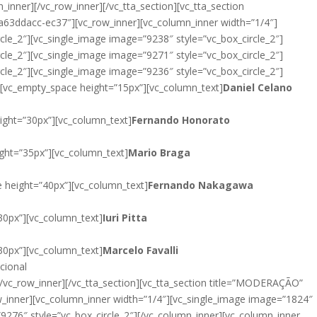
_inner][/vc_row_inner][/vc_tta_section][vc_tta_section
63ddacc-ec37″][vc_row_inner][vc_column_inner width=”1/4″]
cle_2″][vc_single_image image=”9238″ style=”vc_box_circle_2″]
cle_2″][vc_single_image image=”9271″ style=”vc_box_circle_2″]
cle_2″][vc_single_image image=”9236″ style=”vc_box_circle_2″]
][vc_empty_space height=”15px”][vc_column_text]
Daniel Celano
ight=”30px”][vc_column_text]
Fernando Honorato
ght=”35px”][vc_column_text]
Mario Braga
 height=”40px”][vc_column_text]
Fernando Nakagawa
30px”][vc_column_text]
Iuri Pitta
30px”][vc_column_text]
Marcelo Favalli
cional
[/vc_row_inner][/vc_tta_section][vc_tta_section title=”MODERAÇÃO”
inner][vc_column_inner width=”1/4″][vc_single_image image=”1824″
”9276″ style=”vc_box_circle_2″][/vc_column_inner][vc_column_inner