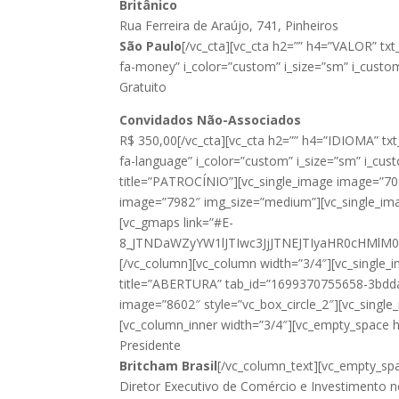
Britânico
Rua Ferreira de Araújo, 741, Pinheiros
São Paulo
[/vc_cta][vc_cta h2=”” h4=”VALOR” tx
fa-money” i_color=”custom” i_size=”sm” i_cust
Gratuito
Convidados Não-Associados
R$ 350,00[/vc_cta][vc_cta h2=”” h4=”IDIOMA” tx
fa-language” i_color=”custom” i_size=”sm” i_cu
title=”PATROCÍNIO”][vc_single_image image=”709
image=”7982″ img_size=”medium”][vc_single_im
[vc_gmaps link=”#E-
8_JTNDaWZyYW1lJTIwc3JjJTNEJTIyaHR0cHMl
[/vc_column][vc_column width=”3/4″][vc_single_i
title=”ABERTURA” tab_id=”1699370755658-3bdda1
image=”8602″ style=”vc_box_circle_2″][vc_single
[vc_column_inner width=”3/4″][vc_empty_space h
Presidente
Britcham Brasil
[/vc_column_text][vc_empty_sp
Diretor Executivo de Comércio e Investimento n