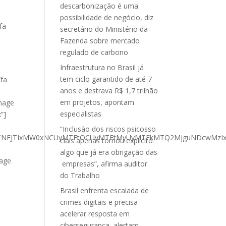
descarbonização é uma
possibilidade de negócio, diz
fa
secretário do Ministério da
Fazenda sobre mercado
regulado de carbono
Infraestrutura no Brasil já
tem ciclo garantido de até 7
”fa
anos e destrava R$ 1,7 trilhão
em projetos, apontam
image
especialistas
”]
“Inclusão dos riscos psicosso
iJTNEJTIxMW0xNCUyMTFtOCUyMTFtMyUyMTFkMTQ2MjguNDcwMzIxNT
ciais apenas tornou explícito
algo que já era obrigação das
mage
empresas”, afirma auditor
do Trabalho
Brasil enfrenta escalada de
crimes digitais e precisa
acelerar resposta em
cibersegurança, alertam