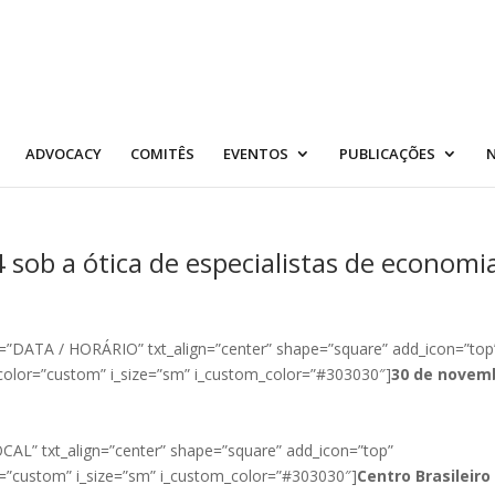
ADVOCACY
COMITÊS
EVENTOS
PUBLICAÇÕES
N
 sob a ótica de especialistas de economi
4=”DATA / HORÁRIO” txt_align=”center” shape=”square” add_icon=”top
color=”custom” i_size=”sm” i_custom_color=”#303030″]
30 de novem
LOCAL” txt_align=”center” shape=”square” add_icon=”top”
=”custom” i_size=”sm” i_custom_color=”#303030″]
Centro Brasileiro