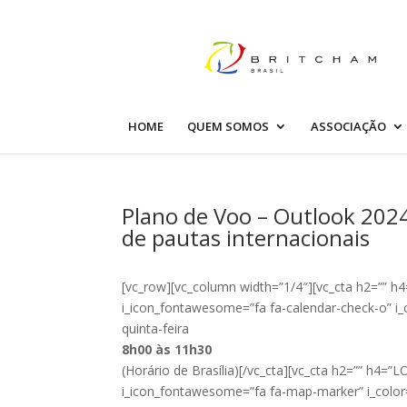
HOME
QUEM SOMOS
ASSOCIAÇÃO
Plano de Voo – Outlook 2024
de pautas internacionais
[vc_row][vc_column width=”1/4″][vc_cta h2=”” h
i_icon_fontawesome=”fa fa-calendar-check-o” i_
quinta-feira
8h00 às 11h30
(Horário de Brasília)[/vc_cta][vc_cta h2=”” h4=”
i_icon_fontawesome=”fa fa-map-marker” i_color