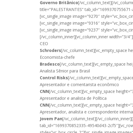
Governo Britânico
[/vc_column_text][/vc_column
title=”PALESTRANTES” tab_id=”1699370755671-a
[vc_single_image image=”9270″ style=”vc_box_cir
[vc_single_image image=”9316″ style=”vc_box_cir
[vc_single_image image=”9237″ style=”vc_box_cir
[/vc_column_inner][vc_column_inner width=”3/4″
CEO
Schroders
[/vc_column_text][vc_empty_space he
Economista-chefe
Bradesco
[/vc_column_text][vc_empty_space hei
Analista Sênior para Brasil
Control Risks
[/vc_column_text][vc_empty_space
Apresentador e comentarista econômico
CNN
[/vc_column_text][vc_empty_space height=”
Apresentador e analista de Política
CNN
[/vc_column_text][vc_empty_space height=”
Apresentador, analista e correspondente interna
Jovem Pan
[/vc_column_text][/vc_column_inner]
tab_id=”1699370852335-49540d43-2cf5″][vc_row_
style=”vc_box_circle_2″][vc_single_image image=