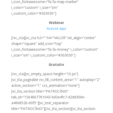
i_icon_fontawesome=”fa fa-map-marker”
i_color=”custom” i_size=”sm”
i_custom_color=”#303030″]
Webinar
Acesse aqui
[/vc_cta][vc_cta h2=”” h4=”VALOR” txt_align=”center”
shape=”square” add_icon=”top”
i_icon_fontawesome=”fa fa-money” i_color=”custom”
i_size=”sm” i_custom_color=”#303030″]
Gratuito
[/vc_cta][vc_empty_space height=”10 px”]
[vc_tta_pageable no_fill_content_area=”1″ autoplay=”2″
active_section=”1″ css_animation=”none”]
[vc_tta_section title=”PATROCÍNIO”
tab_id=”1564667761043-6d3a4fc7-d2dd306e-
a466852b-60f5″][vc_text_separator
title=”PATROCÍNIO”][/vc_tta_section][vc_tta_section