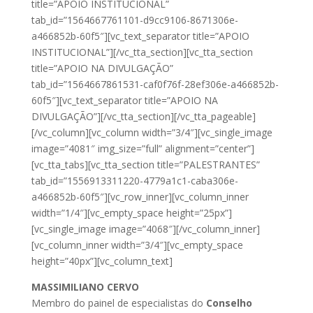
title=”APOIO INSTITUCIONAL”
tab_id=”1564667761101-d9cc9106-8671306e-
a466852b-60f5″][vc_text_separator title=”APOIO
INSTITUCIONAL”][/vc_tta_section][vc_tta_section
title=”APOIO NA DIVULGAÇÃO”
tab_id=”1564667861531-caf0f76f-28ef306e-a466852b-
60f5″][vc_text_separator title=”APOIO NA
DIVULGAÇÃO”][/vc_tta_section][/vc_tta_pageable]
[/vc_column][vc_column width=”3/4″][vc_single_image
image=”4081″ img_size=”full” alignment=”center”]
[vc_tta_tabs][vc_tta_section title=”PALESTRANTES”
tab_id=”1556913311220-4779a1c1-caba306e-
a466852b-60f5″][vc_row_inner][vc_column_inner
width=”1/4″][vc_empty_space height=”25px”]
[vc_single_image image=”4068″][/vc_column_inner]
[vc_column_inner width=”3/4″][vc_empty_space
height=”40px”][vc_column_text]
MASSIMILIANO CERVO
Membro do painel de especialistas do
Conselho