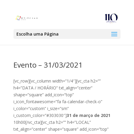
Escolha uma Página
Evento – 31/03/2021
[vc_row][vc_column width=”1/4″][vc_cta h2=””
h4=”DATA / HORÁRIO” txt_align=”center”
shape=”square” add_icon=”top”
i_icon_fontawesome=”fa fa-calendar-check-o”
i_color=”custom” i_size=”sm”
i_custom_color=”#303030″]
31 de março de 2021
10h00[/vc_cta][vc_cta h2=”” h4=”LOCAL”
txt_align=”center” shape=”square” add_icon=”top”