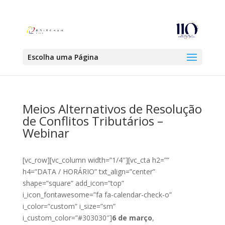
Escolha uma Página
Meios Alternativos de Resolução
de Conflitos Tributários –
Webinar
[vc_row][vc_column width=”1/4″][vc_cta h2=””
h4=”DATA / HORÁRIO” txt_align=”center”
shape=”square” add_icon=”top”
i_icon_fontawesome=”fa fa-calendar-check-o”
i_color=”custom” i_size=”sm”
i_custom_color=”#303030″]
6 de março
,