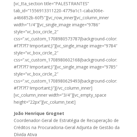
[vc_tta_section title=”PALESTRANTES”
tab_id=”1556913311220-4779a1c1-caba306e-
a466852b-60f5″][vc_row_inner][vc_column_inner
width=”1/4″][vc_single_image image=”9786″
style=”vc_box_circle_2″
css=”.vc_custom_1708980573787{background-color:
#f7f7f7 !important;}”][vc_single_image image=”9784″
style=”vc_box_circle_2″
css=”.vc_custom_1708980602168{background-color:
#f7f7f7 !important;}”][vc_single_image image=”9785″
style=”vc_box_circle_2″
css=”.vc_custom_1708980629493{background-color:
#f7f7f7 !important;}”][/vc_column_inner]
[vc_column_inner width=”3/4″][vc_empty_space
height=”22px”][vc_column_text]
João Henrique Grognet
Coordenador-Geral de Estratégia de Recuperação de
Créditos na Procuradoria-Geral Adjunta de Gestão da
Dívida Ativa