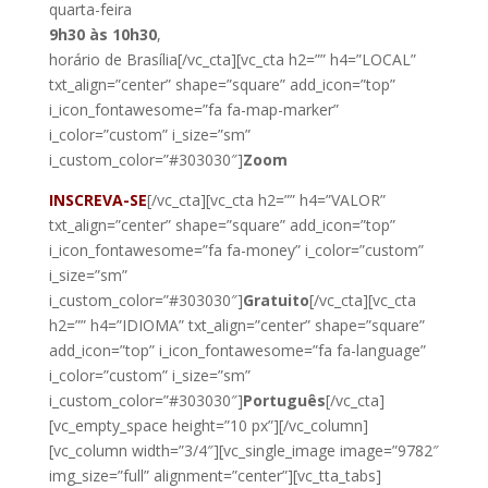
quarta-feira
9h30 às 10h30
,
horário de Brasília[/vc_cta][vc_cta h2=”” h4=”LOCAL”
txt_align=”center” shape=”square” add_icon=”top”
i_icon_fontawesome=”fa fa-map-marker”
i_color=”custom” i_size=”sm”
i_custom_color=”#303030″]
Zoom
INSCREVA-SE
[/vc_cta][vc_cta h2=”” h4=”VALOR”
txt_align=”center” shape=”square” add_icon=”top”
i_icon_fontawesome=”fa fa-money” i_color=”custom”
i_size=”sm”
i_custom_color=”#303030″]
Gratuito
[/vc_cta][vc_cta
h2=”” h4=”IDIOMA” txt_align=”center” shape=”square”
add_icon=”top” i_icon_fontawesome=”fa fa-language”
i_color=”custom” i_size=”sm”
i_custom_color=”#303030″]
Português
[/vc_cta]
[vc_empty_space height=”10 px”][/vc_column]
[vc_column width=”3/4″][vc_single_image image=”9782″
img_size=”full” alignment=”center”][vc_tta_tabs]