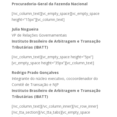
Procuradoria-Geral da Fazenda Nacional
[/vc_column_text][vc_empty_space][vc_empty_space
height=”15px”][vc_column_text]
Julia Nogueira
VP de Relações Governamentais
Instituto Brasileiro de Arbitragem e Transação
Tributárias (IBATT)
[/vc_column_text][vc_empty_space height=”5px”]
[vc_empty_space height=”35px”][vc_column_text]
Rodrigo Prado Gonçalves
Integrante do núcleo executivo, cocoordenador do
Comitê de Transação e NJP
Instituto Brasileiro de Arbitragem e Transação
Tributárias (IBATT)
[/vc_column_text][/vc_column_inner][/vc_row_inner]
[/vc_tta_section][/vc_tta_tabs][vc_empty_space