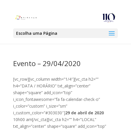
Escolha uma Página
Evento – 29/04/2020
[vc_row][vc_column width=”1/4″][vc_cta h2=””
h4=”DATA / HORÁRIO” txt_align=”center”
shape=”square” add_icon=”top”
i_icon_fontawesome=”fa fa-calendar-check-o”
i_color=”custom” i_size=”sm”
i_custom_color=”#303030″]
29 de abril de 2020
10h00 am[/vc_cta][vc_cta h2=”” h4=”LOCAL”
txt_align=”center” shape=”square” add_icon=”top”