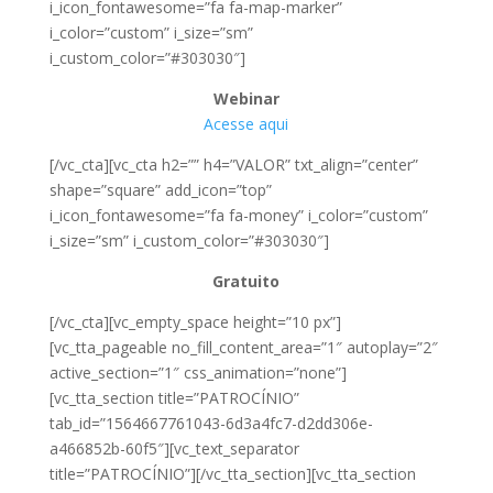
i_icon_fontawesome=”fa fa-map-marker”
i_color=”custom” i_size=”sm”
i_custom_color=”#303030″]
Webinar
Acesse aqui
[/vc_cta][vc_cta h2=”” h4=”VALOR” txt_align=”center”
shape=”square” add_icon=”top”
i_icon_fontawesome=”fa fa-money” i_color=”custom”
i_size=”sm” i_custom_color=”#303030″]
Gratuito
[/vc_cta][vc_empty_space height=”10 px”]
[vc_tta_pageable no_fill_content_area=”1″ autoplay=”2″
active_section=”1″ css_animation=”none”]
[vc_tta_section title=”PATROCÍNIO”
tab_id=”1564667761043-6d3a4fc7-d2dd306e-
a466852b-60f5″][vc_text_separator
title=”PATROCÍNIO”][/vc_tta_section][vc_tta_section