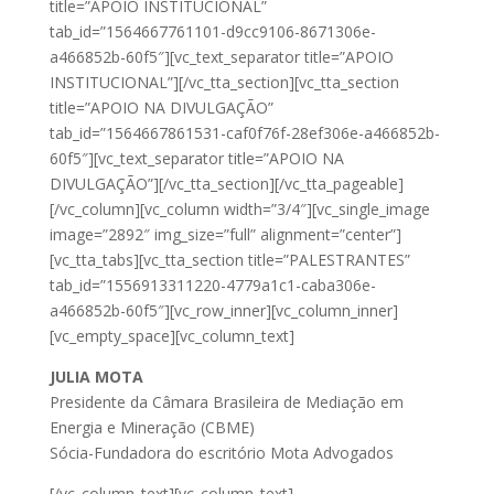
title=”APOIO INSTITUCIONAL”
tab_id=”1564667761101-d9cc9106-8671306e-
a466852b-60f5″][vc_text_separator title=”APOIO
INSTITUCIONAL”][/vc_tta_section][vc_tta_section
title=”APOIO NA DIVULGAÇÃO”
tab_id=”1564667861531-caf0f76f-28ef306e-a466852b-
60f5″][vc_text_separator title=”APOIO NA
DIVULGAÇÃO”][/vc_tta_section][/vc_tta_pageable]
[/vc_column][vc_column width=”3/4″][vc_single_image
image=”2892″ img_size=”full” alignment=”center”]
[vc_tta_tabs][vc_tta_section title=”PALESTRANTES”
tab_id=”1556913311220-4779a1c1-caba306e-
a466852b-60f5″][vc_row_inner][vc_column_inner]
[vc_empty_space][vc_column_text]
JULIA MOTA
Presidente da Câmara Brasileira de Mediação em
Energia e Mineração (CBME)
Sócia-Fundadora do escritório Mota Advogados
[/vc_column_text][vc_column_text]