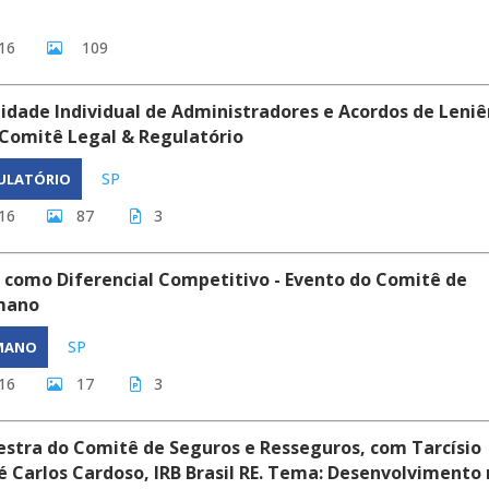
16
109
idade Individual de Administradores e Acordos de Leniê
 Comitê Legal & Regulatório
SP
GULATÓRIO
16
87
3
 como Diferencial Competitivo - Evento do Comitê de
mano
SP
UMANO
16
17
3
stra do Comitê de Seguros e Resseguros, com Tarcísio
é Carlos Cardoso, IRB Brasil RE. Tema: Desenvolvimento