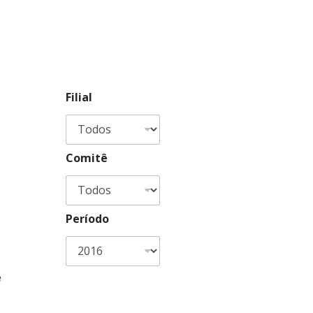
Filial
Comitê
Período
e