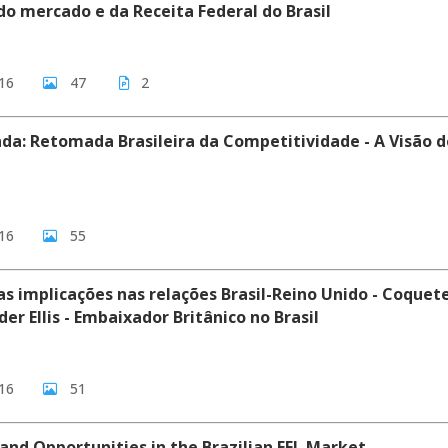
do mercado e da Receita Federal do Brasil
16
47
2
a: Retomada Brasileira da Competitividade - A Visão d
16
55
as implicações nas relações Brasil-Reino Unido - Coquet
er Ellis - Embaixador Britânico no Brasil
16
51
and Opportunities in the Brazilian EFL Market