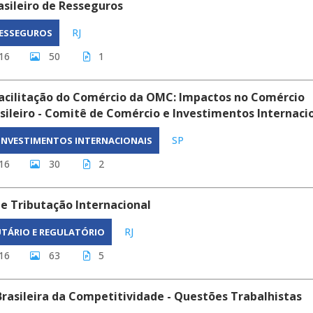
sileiro de Resseguros
RJ
RESSEGUROS
16
50
1
acilitação do Comércio da OMC: Impactos no Comércio
asileiro - Comitê de Comércio e Investimentos Internaci
SP
 INVESTIMENTOS INTERNACIONAIS
16
30
2
e Tributação Internacional
RJ
UTÁRIO E REGULATÓRIO
16
63
5
asileira da Competitividade - Questões Trabalhistas