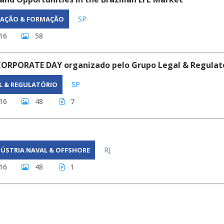
SP
CAÇÃO & FORMAÇÃO
16
58
CORPORATE DAY organizado pelo Grupo Legal & Regulat
SP
L & REGULATÓRIO
16
48
7
RJ
DÚSTRIA NAVAL & OFFSHORE
16
48
1