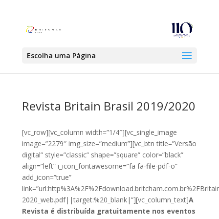
Escolha uma Página
Revista Britain Brasil 2019/2020
[vc_row][vc_column width=”1/4″][vc_single_image
image=”2279″ img_size=”medium”][vc_btn title=”Versão
digital” style=”classic” shape=”square” color=”black”
align=”left” i_icon_fontawesome=”fa fa-file-pdf-o”
add_icon=”true”
link=”url:http%3A%2F%2Fdownload.britcham.com.br%2FBritain
2020_web.pdf||target:%20_blank|”][vc_column_text]
A
Revista é distribuída gratuitamente nos eventos